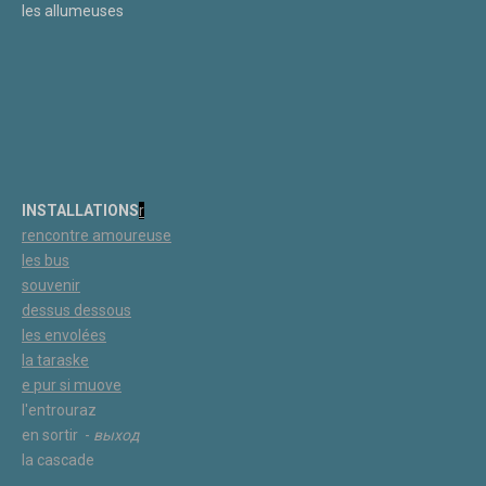
les allumeuses
INSTALLATIONS
r
rencontre amoureuse
les bus
souvenir
dessus dessous
les
envolées
la taraske
e pur si muove
l'entrouraz
en sortir -
выход
la cascade